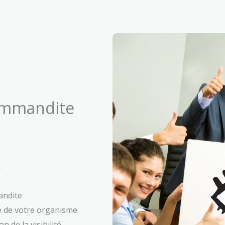
ommandite
t
andite
e de votre organisme
n de la visibilité