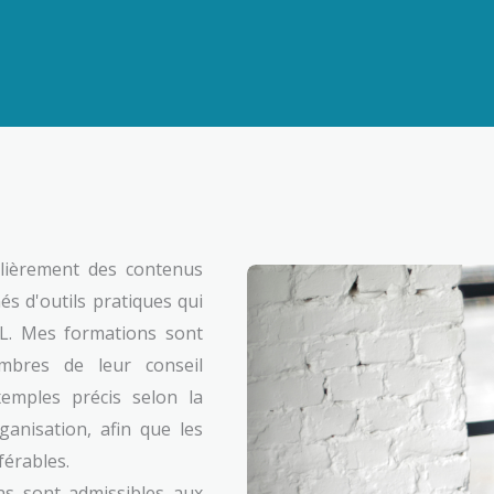
ulièrement des contenus
s d'outils pratiques qui
L. Mes formations sont
bres de leur conseil
xemples précis selon la
rganisation, afin que les
férables.
s sont admissibles aux